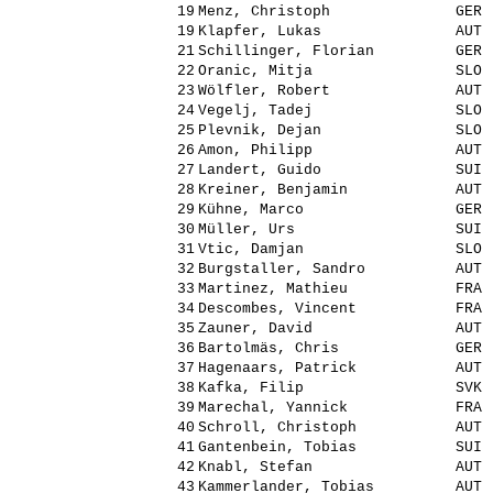
19
Menz, Christoph
GER
19
Klapfer, Lukas
AUT
21
Schillinger, Florian
GER
22
Oranic, Mitja
SLO
23
Wölfler, Robert
AUT
24
Vegelj, Tadej
SLO
25
Plevnik, Dejan
SLO
26
Amon, Philipp
AUT
27
Landert, Guido
SUI
28
Kreiner, Benjamin
AUT
29
Kühne, Marco
GER
30
Müller, Urs
SUI
31
Vtic, Damjan
SLO
32
Burgstaller, Sandro
AUT
33
Martinez, Mathieu
FRA
34
Descombes, Vincent
FRA
35
Zauner, David
AUT
36
Bartolmäs, Chris
GER
37
Hagenaars, Patrick
AUT
38
Kafka, Filip
SVK
39
Marechal, Yannick
FRA
40
Schroll, Christoph
AUT
41
Gantenbein, Tobias
SUI
42
Knabl, Stefan
AUT
43
Kammerlander, Tobias
AUT