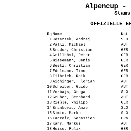
Alpencup - 
Stams
OFFIZIELLE E
Rg
Name
Nat
1
Jezersek, Andrej
SLO
2
Palli, Michael
AUT
3
Bruder, Christian
GER
4
Grillhösl, Peter
GER
5
Wiesemann, Denis
GER
6
Beetz, Christian
GER
7
Edelmann, Tino
GER
8
Filbrich, Raik
GER
8
Aichinger, Florian
AUT
10
Scheiber, Guido
AUT
11
Verbajs, Grega
SLO
12
Gruber, Bernhard
AUT
13
Rießle, Philipp
GER
14
Brankovic, Anze
SLO
15
Simic, Marko
SLO
16
Lacroix, Sebastien
FRA
17
Kahr, Markus
AUT
18
Heise, Felix
GER