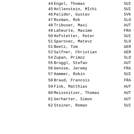
44
Engel, Thomas
SUI
45
Hollenstein, MIchi
SUI
46
Palider, Gustav
SVK
47
Rozman, Rok
SLO
48
Tribuser, Maxi
AUT
49
Laheurte, Maxime
FRA
50
Hofstetter, Peter
SUI
51
Sparovec, Matevz
SLO
51
Beetz, Tom
GER
53
Salfner, Christian
GER
54
Zupan, Primoz
SLO
55
Brüggl, Stefan
AUT
56
Gensse, Jeremy
FRA
57
Hammer, Robin
SUI
58
Braud, Francois
FRA
59
Fink, Matthias
AUT
60
Meissnitzer, Thomas
AUT
61
Gerharter, Simon
AUT
62
Steiner, Roman
SUI