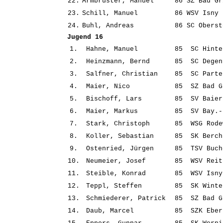
22.
Armbruster, Manuel
86
SZ Bad Gr
23.
Schill, Manuel
86
WSV Isny
24.
Buhl, Andreas
86
SC Oberst
Jugend 16
1.
Hahne, Manuel
85
SC Hinte
2.
Heinzmann, Bernd
85
SC Degen
3.
Salfner, Christian
85
SC Parte
4.
Maier, Nico
85
SZ Bad G
5.
Bischoff, Lars
85
SV Baier
6.
Maier, Markus
85
SV Bay.-
7.
Stark, Christoph
85
WSG Rode
8.
Koller, Sebastian
85
SK Berch
9.
Ostenried, Jürgen
85
TSV Buch
10.
Neumeier, Josef
85
WSV Reit
11.
Steible, Konrad
85
WSV Isny
12.
Teppl, Steffen
85
SK Winte
13.
Schmiederer, Patrick
85
SZ Bad G
14.
Daub, Marcel
85
SZK Eber