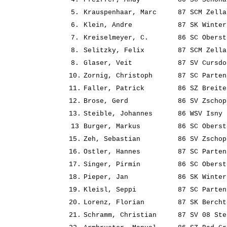
5.
Krauspenhaar, Marc
87
SCM Zella
6.
Klein, Andre
87
SK Winter
7.
Kreiselmeyer, C.
86
SC Oberst
8.
Selitzky, Felix
87
SCM Zella
8.
Glaser, Veit
87
SV Cursdo
10.
Zornig, Christoph
87
SC Parten
11.
Faller, Patrick
86
SZ Breite
12.
Brose, Gerd
86
SV Zschop
13.
Steible, Johannes
86
WSV Isny
13
Burger, Markus
86
SC Oberst
15.
Zeh, Sebastian
86
SV Zschop
16.
Ostler, Hannes
87
SC Parten
17.
Singer, Pirmin
86
SC Oberst
18.
Pieper, Jan
86
SK Winter
19.
Kleisl, Seppi
87
SC Parten
20.
Lorenz, Florian
87
SK Bercht
21.
Schramm, Christian
87
SV 08 Ste