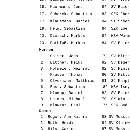
16.
Kaufmann, Jens
84
SV Baier
17.
Schorck, Sebastian
83
SZK Eber
17.
Klausmann, Daniel
84
ST Schon
19.
Helm, Sebastian
84
SZK Eber
20.
Dietsch, Markus
84
WSV Warm
20.
Rothfuß, Markus
84
SV Baier
Herren
1.
Gaiser, Jens
78
SV Mitte
2.
Bittner, Heiko
82
SC Degen
3.
Hofmeier, Meinrad
82
SC Hinte
4.
Krause, Thomas
80
SV Mitte
5.
Olvermann, Matthias
81
SC Kempt
6.
Fest, Sebastian
82
WSV Isny
7.
Klumpp, Daniel
82
SV Baier
8.
Heimes, Michael
79
SK Winte
9.
Klawzar, Paul
76
SZK Bad 
Damen
1.
Reger, Ann-Kathrin
88
SV Meßste
2.
Roth, Heidi
84
SV Kleinw
3.
Hils, Carina
87
SV Meßste