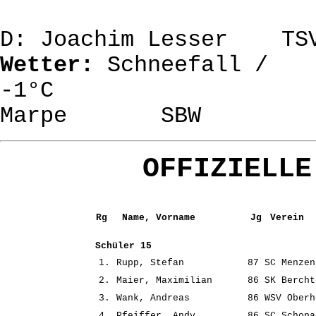
D: Joachim Lesser TS
Wetter:
Schneefall /
-1°C E
Marpe SBW
OFFIZIELLE
Rg
Name, Vorname
Jg
Verein
Schüler 15
1.
Rupp, Stefan
87
SC Menzen
2.
Maier, Maximilian
86
SK Bercht
3.
Wank, Andreas
86
WSV Oberh
4.
Pfeiffer, Andy
86
SC Schona