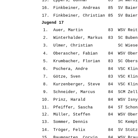
15.
Eppers, Gunnar
85
SK Werni
16.
Finkbeiner, Andreas
85
SV Baier
17.
Finkbeiner, Christian
85
SV Baier
Jugend 17
1.
Auer, Martin
83
WSV Reit
2.
Winterhalder, Markus
83
SC Buben
3.
Ulmer, Christian
SC Wiese
4.
Oberascher, Fabian
84
WSV Ober
5.
Krumbacher, Florian
83
SC Obers
6.
Pschera, Andre
84
VSC Klin
7.
Götze, Sven
83
VSC Klin
8.
Kurzenberger, Steve
84
VSC Klin
9.
Schneider, Marcus
84
SCM Zell
10.
Prinz, Harald
84
WSV Isny
11.
Pfeiffer, Sascha
84
ST Schon
12.
Müller, Steffen
84
WSV Ober
13.
Sommer, Dennis
SC Kempt
14.
Tröger, Felix
84
SV Stütz
15.
Baumgarten, Corvin
84
WSV Brau