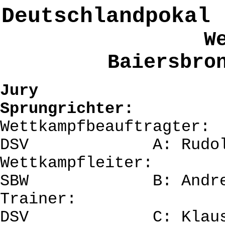
Deutschlandpokal
W
Baiersbro
J
Sprungrichter:
Wettkampfbeauftrag
DSV A: Rudolf 
Wettkampfleiter:
SBW B: Andreas 
Trainer: Die
DSV C: Klaus 