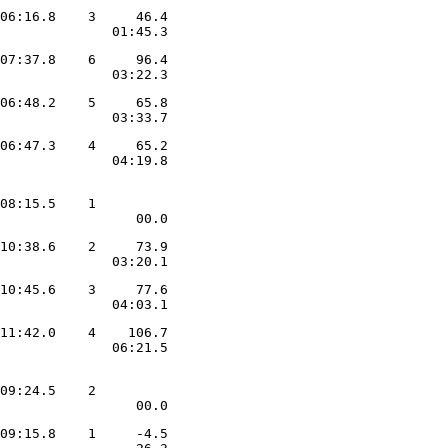
06:16.8    3     46.4

              01:45.3
07:37.8    6     96.4

              03:22.3
06:48.2    5     65.8

              03:33.7
06:47.3    4     65.2

              04:19.8
08:15.5    1         

                 00.0
10:38.6    2     73.9

              03:20.1
10:45.6    3     77.6

              04:03.1
11:42.0    4    106.7

              06:21.5
09:24.5    2         

                 00.0
09:15.8    1     -4.5
