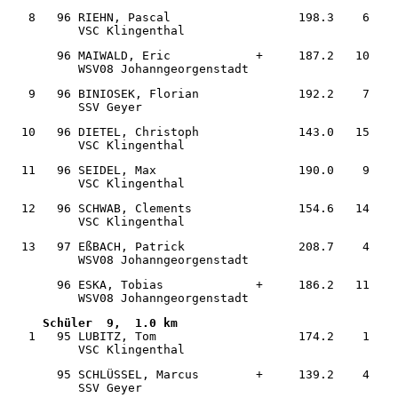
   8   96 RIEHN, Pascal                  198.3    6    
          VSC Klingenthal                              
       96 MAIWALD, Eric            +     187.2   10    
          WSV08 Johanngeorgenstadt                     
   9   96 BINIOSEK, Florian              192.2    7    
          SSV Geyer                                    
  10   96 DIETEL, Christoph              143.0   15    
          VSC Klingenthal                              
  11   96 SEIDEL, Max                    190.0    9    
          VSC Klingenthal                              
  12   96 SCHWAB, Clements               154.6   14    
          VSC Klingenthal                              
  13   97 EßBACH, Patrick                208.7    4    
          WSV08 Johanngeorgenstadt                     
       96 ESKA, Tobias             +     186.2   11    
          WSV08 Johanngeorgenstadt                     
   1   95 LUBITZ, Tom                    174.2    1    
          VSC Klingenthal                              
       95 SCHLÜSSEL, Marcus        +     139.2    4    
          SSV Geyer                                    