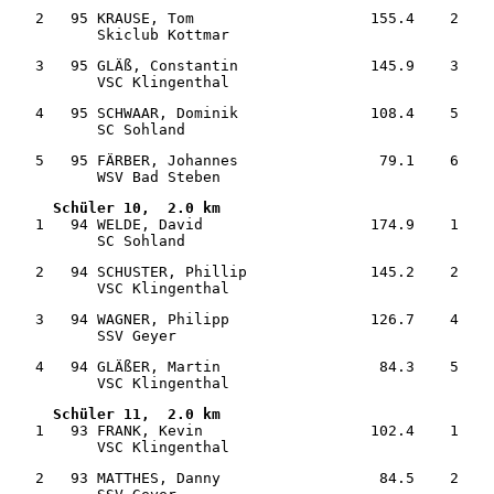
   2   95 KRAUSE, Tom                    155.4    2    
          Skiclub Kottmar                              
   3   95 GLÄß, Constantin               145.9    3    
          VSC Klingenthal                              
   4   95 SCHWAAR, Dominik               108.4    5    
          SC Sohland                                   
   5   95 FÄRBER, Johannes                79.1    6    
          WSV Bad Steben                               
Schüler 10,  2.0 km  
   1   94 WELDE, David                   174.9    1    
          SC Sohland                                   
   2   94 SCHUSTER, Phillip              145.2    2    
          VSC Klingenthal                              
   3   94 WAGNER, Philipp                126.7    4    
          SSV Geyer                                    
   4   94 GLÄßER, Martin                  84.3    5    
          VSC Klingenthal                              
Schüler 11,  2.0 km     
   1   93 FRANK, Kevin                   102.4    1    
          VSC Klingenthal                              
   2   93 MATTHES, Danny                  84.5    2    