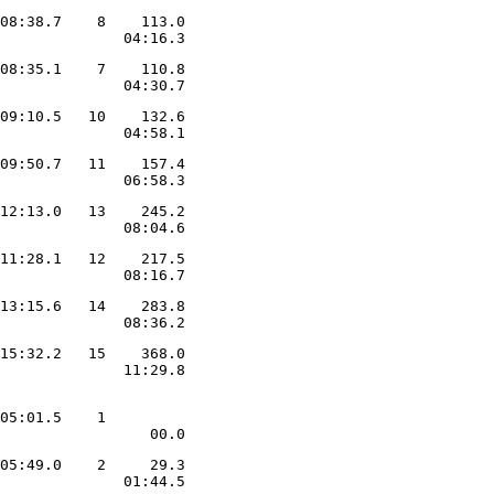
08:38.7    8    113.0

              04:16.3
08:35.1    7    110.8

              04:30.7
09:10.5   10    132.6

              04:58.1
09:50.7   11    157.4

              06:58.3
12:13.0   13    245.2

              08:04.6
11:28.1   12    217.5

              08:16.7
13:15.6   14    283.8

              08:36.2
15:32.2   15    368.0

              11:29.8
05:01.5    1         

                 00.0
05:49.0    2     29.3

              01:44.5