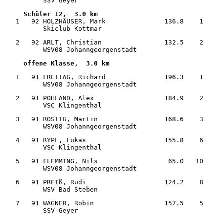
          SSV Geyer                                    
Schüler 12,  3.0 km      
   1   92 HOLZHÄUSER, Mark               136.8    1    
   2   92 ARLT, Christian                132.5    2    
          WSV08 Johanngeorgenstadt                     
offene Klasse,  3.0 km        
   1   91 FREITAG, Richard               196.3    1    
          WSV08 Johanngeorgenstadt                     
   2   91 PÖHLAND, Alex                  184.9    2    
          VSC Klingenthal                              
   3   91 ROSTIG, Martin                 168.6    3    
   4   91 RYPL, Lukas                    155.8    6    
          VSC Klingenthal                              
   5   91 FLEMMING, Nils                  65.0   10    
          WSV08 Johanngeorgenstadt                     
   6   91 PREIß, Rudi                    124.2    8    
          WSV Bad Steben                               
   7   91 WAGNER, Robin                  157.5    5    
          SSV Geyer                                    