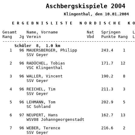
Klingenthal, den 10.01.2004
    E R G E B N I S L I S T E   N O R D I S C H E   K O
Gesamt    Name, Vorname            Nat   Springen     L
Rang   Jg Verein                   Vbd   Punkte Rang  L
-------------------------------------------------------
 Schüler  8,  1.0 km          
   1   96 MAUERSBERGER, Philipp          243.4    1    
          SSV Geyer                                    
   2   96 RADÜCHEL, Tobias               171.7   12    
          VSC Klingenthal                              
   3   96 WALLER, Vincent                190.2    8    
          SSV Geyer                                    
   4   96 REICHEL, Tim                   211.3    3    
          SSV Geyer                                    
   5   96 LEHMANN, Tom                   202.9    5    
          SC Sohland                                   
   6   97 NEUPERT, Hans                  162.7   13    
          WSV08 Johanngeorgenstadt                     
   7   96 WEBER, Terence                 216.6    2    
          SSV Geyer                                    