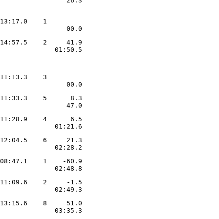
                 26.3
13:17.0    1         

14:57.5    2     41.9

              01:50.5
11:13.3    3         

                 00.0
11:33.3    5      8.3

                 47.0
11:28.9    4      6.5

12:04.5    6     21.3

              02:28.2
08:47.1    1    -60.9

              02:48.8
11:09.6    2     -1.5

              02:49.3
13:15.6    8     51.0

              03:35.3