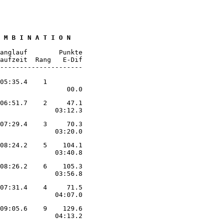
 M B I N A T I O N

anglauf        Punkte

aufzeit  Rang   E-Dif

---------------------

05:35.4    1         

                 00.0
06:51.7    2     47.1

              03:12.3
07:29.4    3     70.3

              03:20.0
08:24.2    5    104.1

              03:40.8
08:26.2    6    105.3

              03:56.8
07:31.4    4     71.5

              04:07.0
09:05.6    9    129.6

              04:13.2